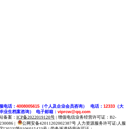
服电话：
4008005615
（个人及企业会员咨询） 电话：
12333
（大
毕业生档案
咨
询） 电子邮箱：
viprcw@qq.com
站备案：
ICP备2022019120号
| 增值电信业务经营许可证：B2-
230086 |
公网安备42011202002387号
人力资源服务许可证:人服
字[2023]第0106015423号 | 劳务派遣经营许可证：