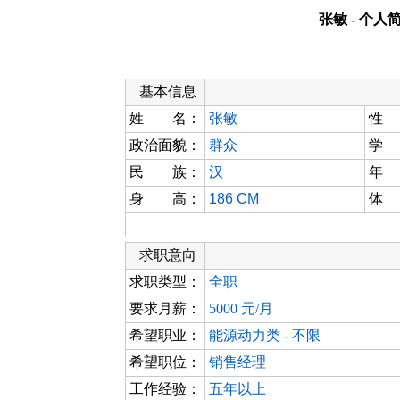
张敏 - 个人
基本信息
姓 名：
张敏
性
政治面貌：
群众
学
民 族：
汉
年
身 高：
186 CM
体
求职意向
求职类型：
全职
要求月薪：
5000 元/月
希望职业：
能源动力类 - 不限
希望职位：
销售经理
工作经验：
五年以上