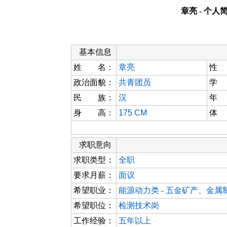
章亮 - 个人
基本信息
姓 名：
章亮
性
政治面貌：
共青团员
学
民 族：
汉
年
身 高：
175 CM
体
求职意向
求职类型：
全职
要求月薪：
面议
希望职业：
能源动力类 - 五金矿产、金属
希望职位：
检测技术岗
工作经验：
五年以上