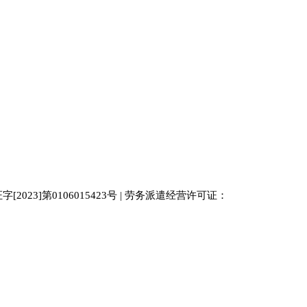
023]第0106015423号 | 劳务派遣经营许可证：
中国人才
人才网
南京人才网
929人才网站
招聘网
人力资源
百事通同城网
人才招聘网
52人才网
最新招聘
今日信息网
bossrcw
江苏人才网
人才网站大全
招聘网
购买友情链接