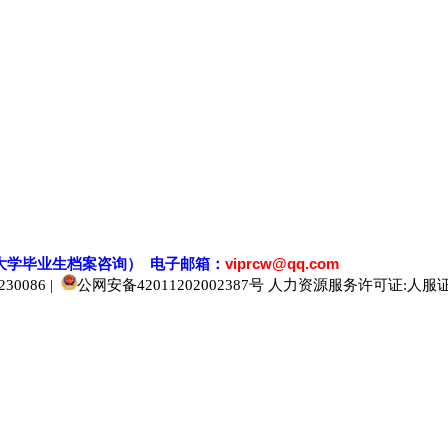
大学毕业生档案
咨
询） 电子邮箱：
viprcw@qq.com
0086 |
公网安备42011202002387号
人力资源服务许可证:人服证字[2
520人才
929人才
应届生人才网
中国人才网
985人才网
211人才网
1001人才网
1688人才网
中国人才招聘网
中国招聘网
boss招聘网
直聘人才网
最新招聘信息
最新求职简历
597招聘网
百网人才