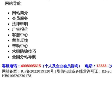
网站导航
网站简介
会员服务
法律申明
广告报价
客服中心
留言反馈
帮助中心
求职防骗技巧
全国分站导航
客
服电话：
4008005615
（个人及企业会员咨询） 电话：
12333
（
网站备案：
ICP备2022019120号
| 增值电信业务经营许可证：B2-2023
HB010620230178
929人才网
929招聘网
南方人才网
919人才网
939人才网
联合人才网
联合招聘网
888人才网
163人才网
163招聘网
同城招聘网
毕业生求职网
域名抢注网
招聘人才网
中国直聘网
直聘招聘网
人才网
武汉人才网
520人才网
28人才网