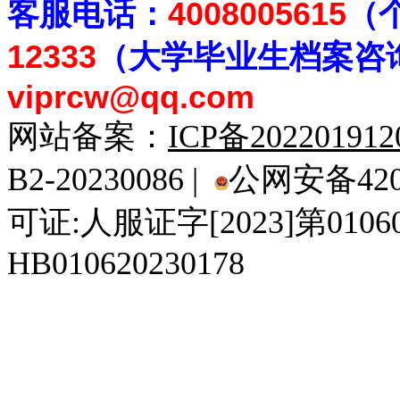
客
服电话：
4008005615
（
12333
（大学毕业生档案
咨
viprcw@qq.com
网站备案：
ICP备20220191
B2-20230086 |
公网安备4201
可证:人服证字[2023]第010
HB010620230178
929人才网
929招聘网
南方人才网
919人才网
939人才网
520人才
92
联合人才网
联合招聘网
888人才网
163人才网
163招聘网
985人才网
21
同城招聘网
毕业生求职网
域名抢注网
招聘人才网
中国直聘网
中国人才招聘网
中
直聘招聘网
人才网
武汉人才网
520人才网
28人才网
最新招聘信息
最